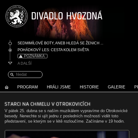
SEDMIMÍLOVÉ BOTY, ANEB HLEDÁ SE ŽENICH ...
POHÁDKOVÝ LES: CESTA KOLEM SVĚTA
POZNÁMKA
A DALŠÍ
PROGRAM
HRÁLI JSME
HISTORIE
GALERIE
P
STARCI NA CHMELU V OTROKOVICÍCH
V pátek 25. dubna se s naším muzikálem vypravíme do Otrokovické
besedy. Nenechte si ujít jednu z posledních možností vidět toto
představení, se kterým se v létě rozloučíme. Začínáme v 19 hodin.