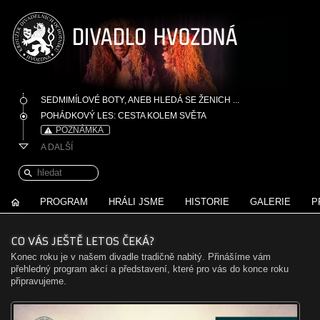
SEDMIMÍLOVÉ BOTY, ANEB HLEDÁ SE ŽENICH ...
POHÁDKOVÝ LES: CESTA KOLEM SVĚTA
POZNÁMKA
A DALŠÍ
PROGRAM
HRÁLI JSME
HISTORIE
GALERIE
P
CO VÁS JEŠTĚ LETOS ČEKÁ?
Konec roku je v našem divadle tradičně nabitý. Přinášíme vám
přehledný program akcí a představení, které pro vás do konce roku
připravujeme.