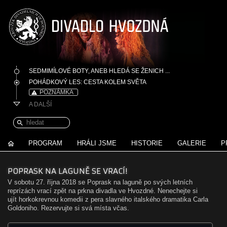
SEDMIMÍLOVÉ BOTY, ANEB HLEDÁ SE ŽENICH ...
POHÁDKOVÝ LES: CESTA KOLEM SVĚTA
POZNÁMKA
A DALŠÍ
PROGRAM
HRÁLI JSME
HISTORIE
GALERIE
P
POPRASK NA LAGUNĚ SE VRACÍ!
V sobotu 27. října 2018 se Poprask na laguně po svých letních
reprízách vrací zpět na prkna divadla ve Hvozdné. Nenechejte si
ujít horkokrevnou komedii z pera slavného italského dramatika Carla
Goldoniho. Rezervujte si svá místa včas.