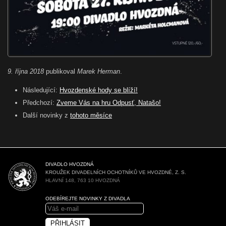
9. října 2018
publikoval
Marek Herman
.
Následující:
Hvozdenské hody se blíží!
Předchozí:
Zveme Vás na hru Odpusť, Natašo!
Další novinky z
tohoto měsíce
DIVADLO HVOZDNÁ
KROUŽEK DIVADELNÍCH OCHOTNÍKŮ VE HVOZDNÉ, Z. S.
HLAVNÍ 148, 763 10 HVOZDNÁ
ODEBÍREJTE NOVINKY Z DIVADLA